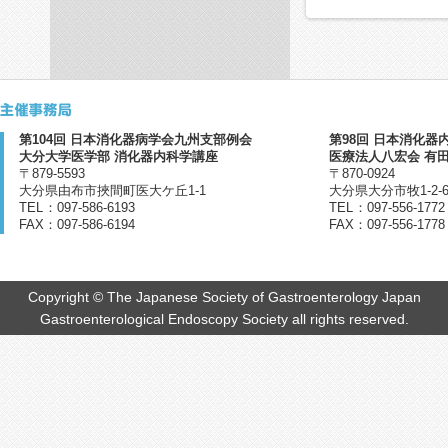
第104回 日本消化器病学会九州支部例会
第98回 日本消化
大分大学医学部 消化器内科学講座
医療法人八宏会 有
〒879-5593
〒870-0924
大分県由布市挾間町医大ケ丘1-1
大分県大分市牧1-2-
TEL
：
097-586-6193
TEL
：
097-556-1
FAX
：
097-586-6194
FAX
：
097-556-1778
Copyright © The Japanese Society of Gastroenterology Japan
Gastroenterological Endoscopy Society all rights reserved.